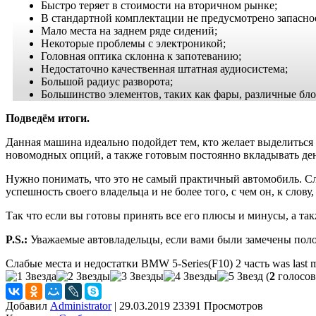
Быстро теряет в стоимости на вторичном рынке;
В стандартной комплектации не предусмотрено запасное
Мало места на заднем ряде сидений;
Некоторые проблемы с электроникой;
Головная оптика склонна к запотеванию;
Недостаточно качественная штатная аудиосистема;
Большой радиус разворота;
Большинство элементов, таких как фары, различные бл
Подведём итоги.
Данная машина идеально подойдет тем, кто желает выделиться 
новомодных опций, а также готовым постоянно вкладывать день
Нужно понимать, что это не самый практичный автомобиль. Сло
успешность своего владельца и не более того, с чем он, к слову
Так что если вы готовы принять все его плюсы и минусы, а так
P.S.:
Уважаемые автовладельцы, если вами были замечены полом
Слабые места и недостатки BMW 5-Series(F10) 2 часть
was last 
(
2
голосов
Добавил
Administrator
|
29.03.2019 23391 Просмотров