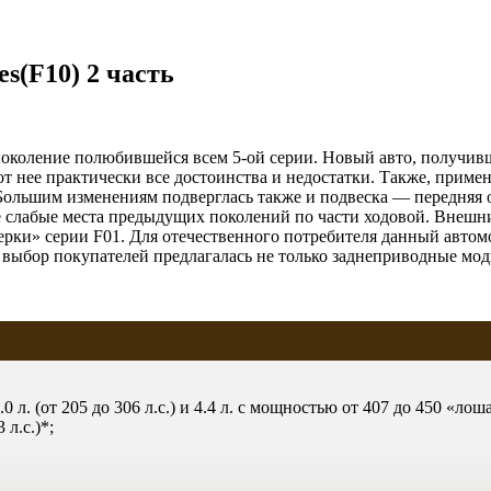
s(F10) 2 часть
околение полюбившейся всем 5-ой серии. Новый авто, получивш
т нее практически все достоинства и недостатки. Также, прим
Большим изменениям подверглась также и подвеска — передняя 
е слабые места предыдущих поколений по части ходовой. Внешн
мерки» серии F01. Для отечественного потребителя данный автом
а выбор покупателей предлагалась не только заднеприводные мо
 3.0 л. (от 205 до 306 л.с.) и 4.4 л. с мощностью от 407 до 450 «лош
 л.с.)*;