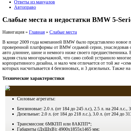
Ответы из мануалов
Автоправо
Слабые места и недостатки BMW 5-Serie
Навигация
»
Главная
»
Слабые места
В конце 2009 года компанией BMW было представлено новое п
проверенной платформы от BMW седьмой серии, унаследовав о
авто длиннее, шине и немного ниже своего предшественника. 
задняя стала многорычажной, что само собой устранило многи
корпоративного дизайна, и мало чем отличается от той же «се
которых насчитывается 4 бензиновых, и 3 дизельных. Также н
Технические характеристики
Силовые агрегаты:
Бензиновые: 2.0 л. (от 184 до 245 л.с), 2.5 л. на 204 л.с.,
Дизельные: 2.0 л. (от 184 до 218 л.с.), 3.0 л. (от 204 до 313
Трансмиссия: 6МКПП или 8АКПП*;
Габариты (ДхШхВ): 4900х1855х1465 мм;