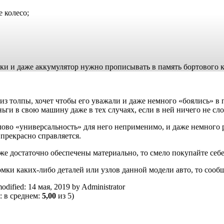
 колесо;
оки и даже аккумулятор нужно прописывать в память бортового 
из толпы, хочет чтобы его уважали и даже немного «боялись» в 
ги в свою машину даже в тех случаях, если в ней ничего не сл
во «универсальность» для него неприменимо, и даже немного ру
, прекрасно справляется.
же достаточно обеспечены материально, то смело покупайте себе 
ки каких-либо деталей или узлов данной модели авто, то сообщ
modified:
14 мая, 2019
by
Administrator
: в среднем:
5,00
из 5)