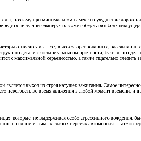
альт, поэтому при минимальном намеке на ухудшение дорожного
повредить передний бампер, что может обернуться большим ущер
 моторы относятся к классу высокофорсированных, рассчитанн
струкцию детали с большим запасом прочности, буквально сдела
тся с максимальной серьезностью, а также тщательно следить за
ой является выход из строя катушек зажигания. Самое интересно
то перегореть во время движения в любой момент времени, и п
пицах, которые, не выдерживая особо агрессивного вождения, бы
анно, на одной из самых слабых версиях автомобиля — атмосфер