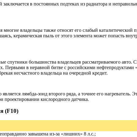
й заключается в постоянных подтеках из радиатора и неправильн
я многие владельцы также относят его слабый каталитический пр
аясь, керамическая пыль от этого элемента может попасть внутр
е спутники большинства владельцев рассматриваемого авто. Св
х. Первыми в неравной битве с российскими нефтепродуктами «
рекая несчастного владельца на очередной кредит.
вляется лямбда-зонд второго ряда, а точнее его нагреватель. Эт
ри проектировании кислородного датчика.
я (F10)
еоправданно завышена из-за «лишних» 8 л.с.;