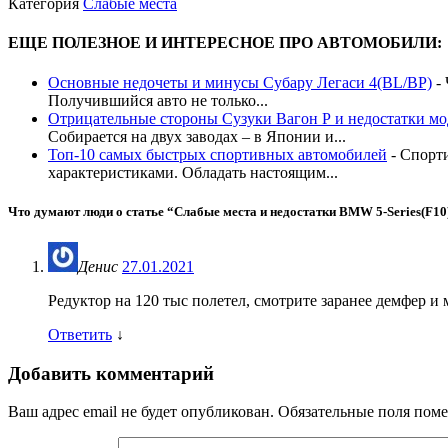
Категория
Слабые места
ЕЩЕ ПОЛЕЗНОЕ И ИНТЕРЕСНОЕ ПРО АВТОМОБИЛИ:
Основные недочеты и минусы Субару Легаси 4(BL/BP)
-
Получившийся авто не только...
Отрицательные стороны Сузуки Вагон Р и недостатки мо
Собирается на двух заводах – в Японии и...
Топ-10 самых быстрых спортивных автомобилей
-
Спорт
характеристиками. Обладать настоящим...
Что думают люди о статье “
Слабые места и недостатки BMW 5-Series(F10)
Денис
27.01.2021
Редуктор на 120 тыс полетел, смотрите заранее демфер и
Ответить
↓
Добавить комментарий
Ваш адрес email не будет опубликован.
Обязательные поля пом