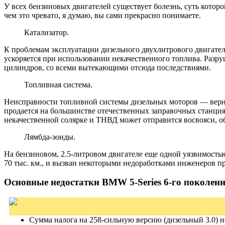
У всех бензиновых двигателей существует болезнь, суть которо
чем это чревато, я думаю, вы сами прекрасно понимаете.
Катализатор.
К проблемам эксплуатации дизельного двухлитрового двигател
ускоряется при использовании некачественного топлива. Разруш
цилиндров, со всеми вытекающими отсюда последствиями.
Топливная система.
Неисправности топливной системы дизельных моторов — верны
продается на большинстве отечественных заправочных станция
некачественной солярке и ТНВД может отправится восвояси, об
Лямбда-зонды.
На бензиновом, 2.5-литровом двигателе еще одной уязвимостью я
70 тыс. км., и вызван некоторыми недоработками инженеров п
Основные недостатки BMW 5-Series 6-го поколени
Сумма налога на 258-сильную версию (дизельный 3.0) н