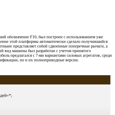
ий обозначение F10, был построен с использованием уже
енение этой платформы автоматически сделало получившийся
отныне представляет собой сдвоенные поперечные рычаги, а
ий вид машины был разработан с учетом принятого
обиль предлагался с 7-ми вариантами силовых агрегатов, среди
дификации, но и их полноприводные версии.
адей»*;