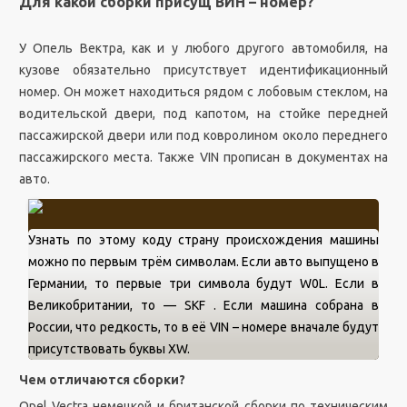
Для какой сборки присущ ВИН – номер?
У Опель Вектра, как и у любого другого автомобиля, на
кузове обязательно присутствует идентификационный
номер. Он может находиться рядом с лобовым стеклом, на
водительской двери, под капотом, на стойке передней
пассажирской двери или под ковролином около переднего
пассажирского места. Также VIN прописан в документах на
авто.
Узнать по этому коду страну происхождения машины
можно по первым трём символам. Если авто выпущено в
Германии, то первые три символа будут W0L. Если в
Великобритании, то — SKF . Если машина собрана в
России, что редкость, то в её VIN – номере вначале будут
присутствовать буквы XW.
Чем отличаются сборки?
Opel Vectra немецкой и британской сборки по техническим