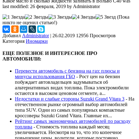
Какое масло и сколько жидкости заливать в Вольво С40
was
last modified:
26 февраля, 2019
by
Administrator
(Пока
никто не оценил статью!)
Добавил
Administrator
|
26.02.2019 12956 Просмотров
Категория
Иномарки
ЕЩЕ ПОЛЕЗНОЕ И ИНТЕРЕСНОЕ ПРО
АВТОМОБИЛИ:
Перевести автомобиль с бензина на газ: плюсы и
минусы использования ГБО
-
Рост цен на бензин
побуждает автовладельцев задумываться об
альтернативных видах топлива. Пока электромобили
остаются в высоком ценовом сегменте, а...
Недостатки и слабые стороны Suzuki Grand Vitara 3
-
На
отечественном рынке огромный выбор автомобилей
типа SUV. Одни из самых популярных компактные
кроссоверы Suzuki Grand Vitara. Главные их...
Рейтинг самых экономичных автомобилей по расходу
топлива
-
Стоимость топлива каждый месяц
увеличивается. Несмотря на то, что это копеечное
повышение цены, водители, которые постоянно