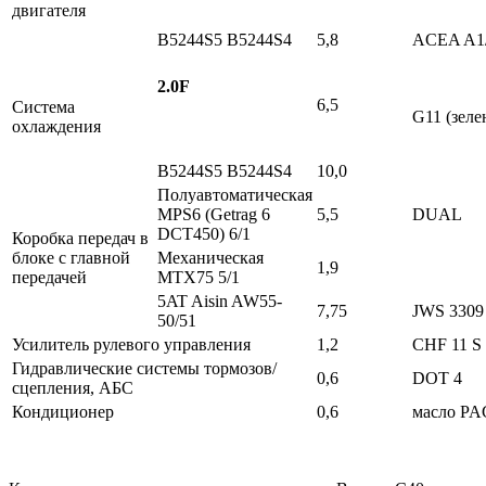
двигателя
B5244S5 B5244S4
5,8
ACEA A1
2.0F
6,5
Система
G11 (зеле
охлаждения
B5244S5 B5244S4
10,0
Полуавтоматическая
MPS6 (Getrag 6
5,5
DUAL
DCT450) 6/1
Коробка передач в
блоке с главной
Механическая
1,9
передачей
MTX75 5/1
5AT Aisin AW55-
7,75
JWS 3309
50/51
Усилитель рулевого управления
1,2
CHF 11 S
Гидравлические системы тормозов/
0,6
DOT 4
сцепления, АБС
Кондиционер
0,6
масло PA