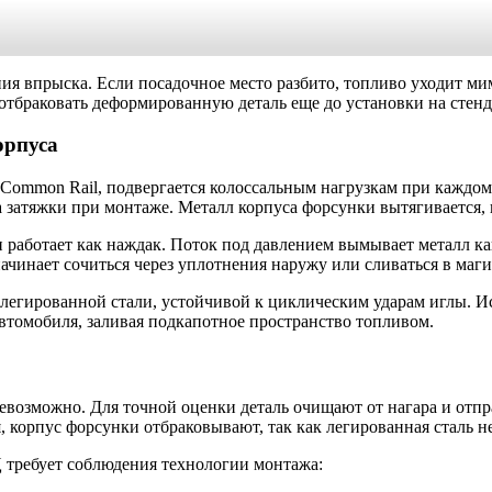
ия впрыска. Если посадочное место разбито, топливо уходит ми
отбраковать деформированную деталь еще до установки на стенд
орпуса
 Common Rail, подвергается колоссальным нагрузкам при каждо
затяжки при монтаже. Металл корпуса форсунки вытягивается, 
 работает как наждак. Поток под давлением вымывает металл ка
ачинает сочиться через уплотнения наружу или сливаться в маги
 легированной стали, устойчивой к циклическим ударам иглы. Ис
втомобиля, заливая подкапотное пространство топливом.
возможно. Для точной оценки деталь очищают от нагара и отпр
 корпус форсунки отбраковывают, так как легированная сталь н
 требует соблюдения технологии монтажа: