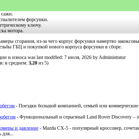
 сажи.
спылителем форсунки.
етрическому ключу.
ска мотора.
меры сгорания, из-за чего корпус форсунки намертво закоксовы
зьбы ГБЦ и покупкой нового корпуса форсунки в сборе.
ции и износа
was last modified:
7 июля, 2026
by
Administrator
в: в среднем:
3,20
из 5)
робегом
-
Поездки большой компанией, семьей или коммерческие
робегом
-
Функциональный и серьезный Land Rover Discovery –
азмеры и давление
-
Mazda CX-5 - популярный кроссовер, сочет
для...