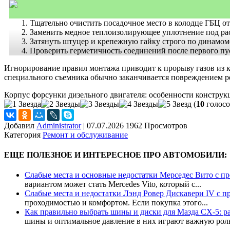
Тщательно очистить посадочное место в колодце ГБЦ от
Заменить медное теплоизолирующее уплотнение под ра
Затянуть штуцер и крепежную гайку строго по динамом
Проверить герметичность соединений после первого пу
Игнорирование правил монтажа приводит к прорыву газов из ка
специального съемника обычно заканчивается повреждением ре
Корпус форсунки дизельного двигателя: особенности конструк
(
10
голосо
Добавил
Administrator
|
07.07.2026 1962 Просмотров
Категория
Ремонт и обслуживание
ЕЩЕ ПОЛЕЗНОЕ И ИНТЕРЕСНОЕ ПРО АВТОМОБИЛИ:
Слабые места и основные недостатки Мерседес Вито с п
вариантом может стать Mercedes Vito, который с...
Слабые места и недостатки Лэнд Ровер Дискавери IV с п
проходимостью и комфортом. Если покупка этого...
Как правильно выбрать шины и диски для Мазда CX-5: р
шины и оптимальное давление в них играют важную роль 