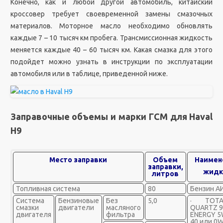
Конечно, как и любой другой автомобиль, китайский
кроссовер требует своевременной замены смазочных
материалов. Моторное масло необходимо обновлять
каждые 7 – 10 тысяч км пробега. Трансмиссионная жидкость
меняется каждые 40 – 60 тысяч км. Какая смазка для этого
подойдет можно узнать в инструкции по эксплуатации
автомобиля или в таблице, приведенной ниже.
Заправочные объемы и марки ГСМ для Haval
H9
Место заправки
Объем
Наимен
заправки,
жидк
литров
Топливная система
80
Бензин АИ
Система
Бензиновые
Без
5,0
· TOTA
смазки
двигатели
масляного
QUARTZ 9
двигателя
фильтра
ENERGY 5
40 или 0