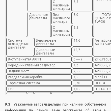
С
5,5
масляным
фильтром
Дизельные
Без
5,0
· TOTA
двигатели
масляного
QUARTZ I
фильтра
5W-30
С
5,5
масляным
фильтром
Система
Бензиновые
11,6
Антифриз
охлаждения
двигатели
AUTO SU
двигателя
Дизельные
12,7
двигатели
8-ступенчатая АКПП
6 — 7
ZF-Lifegua
Передний главный редуктор
1,2
API GL-5,
Задний мост
2,55
API GL-5,
Раздаточная коробка
1,5
Mobil LT
Тормозная система
0,78
DOT 4
ГУР
1,05
TOTAL FL
P.S.:
Уважаемые автовладельцы, при наличии собственной
информации по данной теме расскажите об этом в