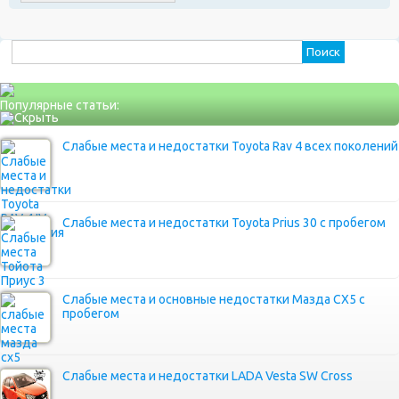
Найти:
Популярные статьи:
Слабые места и недостатки Toyota Rav 4 всех поколений
Слабые места и недостатки Toyota Prius 30 с пробегом
Слабые места и основные недостатки Мазда СХ5 с
пробегом
Слабые места и недостатки LADA Vesta SW Cross