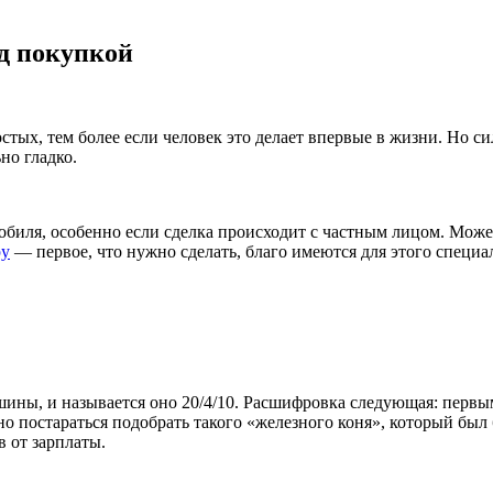
ед покупкой
тых, тем более если человек это делает впервые в жизни. Но си
но гладко.
иля, особенно если сделка происходит с частным лицом. Может 
ру
— первое, что нужно сделать, благо имеются для этого специа
шины, и называется оно 20/4/10. Расшифровка следующая: перв
но постараться подобрать такого «железного коня», который был 
в от зарплаты.