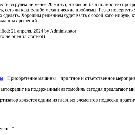
 за рулем не менее 20 минут, чтобы он был полностью прогрет, 
, есть ли какие-либо механические проблемы. Резко повернуть м
о сделать. Хорошим решением будет взять с собой кого-нибудь, к
думанных решений.
ified:
21 апреля, 2024
by
Administrator
о не оценил статью!)
ты
-
Приобретение машины – приятное и ответственное мероприя
 автокредит на подержанный автомобиль сегодня предлагают мн
тизатор является одним из главных элементов подвески практиче
ечены
*