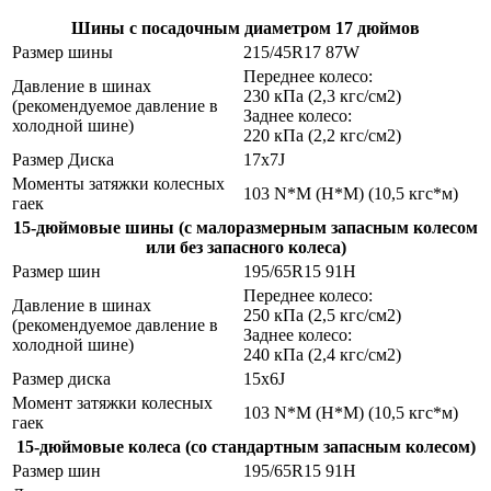
Шины с посадочным диаметром 17 дюймов
Размер шины
215/45R17 87W
Переднее колесо:
Давление в шинах
230 кПа (2,3 кгс/см2)
(рекомендуемое давление в
Заднее колесо:
холодной шине)
220 кПа (2,2 кгс/см2)
Размер Диска
17х7J
Моменты затяжки колесных
103 N*M (Н*М) (10,5 кгс*м)
гаек
15-дюймовые шины (с малоразмерным запасным колесом
или без запасного колеса)
Размер шин
195/65R15 91H
Переднее колесо:
Давление в шинах
250 кПа (2,5 кгс/см2)
(рекомендуемое давление в
Заднее колесо:
холодной шине)
240 кПа (2,4 кгс/см2)
Размер диска
15х6J
Момент затяжки колесных
103 N*M (Н*М) (10,5 кгс*м)
гаек
15-дюймовые колеса (со стандартным запасным колесом)
Размер шин
195/65R15 91H