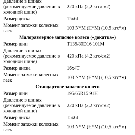
Давление в шинах
(рекомендуемое давление в
220 кПа (2,2 кгс/см2)
холодной шине)
Размер диска
15х6J
Момент затяжки колесных
103 N*M (Н*М) (10,5 кгс*м)
гаек
Малоразмерное запасное колесо («докатка»)
Размер шин
Т135/80D16 101М
Давление в шинах
(рекомендуемое давление в
420 кПа (4,2 кгс/см2)
холодной шине)
Размер диска
16х4Т
Момент затяжки колесных
103 N*M (Н*М) (10,5 кгс*м)
гаек
Стандартное запасное колесо
Размер шин
195/65R15 91H
Давление в шинах
(рекомендуемое давление в
220 кПа (2,2 кгс/см2)
холодной шине)
Размер диска
15х6J
Момент затяжки колесных
103 N*M (Н*М) (10,5 кгс*м)
гаек