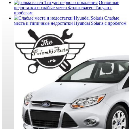
Основные
недостатки и слабые места Фольксваген Тигуан с
пробегом
Слабые
места и типичные недостатки Hyundai Solaris с пробегом