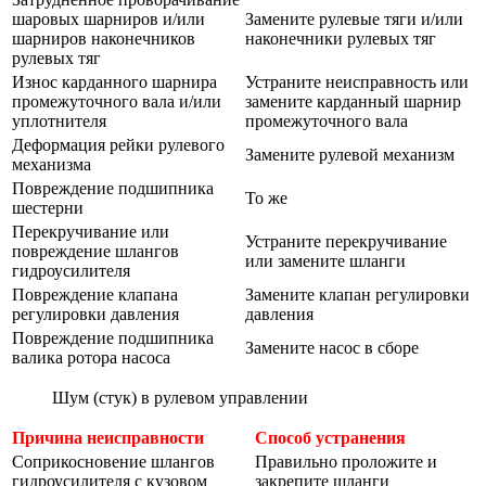
шаровых шарниров и/или
Замените рулевые тяги и/или
шарниров наконечников
наконечники рулевых тяг
рулевых тяг
Износ карданного шарнира
Устраните неисправность или
промежуточного вала и/или
замените карданный шарнир
уплотнителя
промежуточного вала
Деформация рейки рулевого
Замените рулевой механизм
механизма
Повреждение подшипника
То же
шестерни
Перекручивание или
Устраните перекручивание
повреждение шлангов
или замените шланги
гидроусилителя
Повреждение клапана
Замените клапан регулировки
регулировки давления
давления
Повреждение подшипника
Замените насос в сборе
валика ротора насоса
Шум (стук) в рулевом управлении
Причина неисправности
Способ устранения
Соприкосновение шлангов
Правильно проложите и
гидроусилителя с кузовом
закрепите шланги