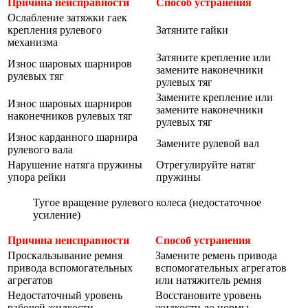
Причина неисправности
Способ устранения
Ослабление затяжки гаек
крепления рулевого
Затяните гайки
механизма
Затяните крепление или
Износ шаровых шарниров
замените наконечники
рулевых тяг
рулевых тяг
Замените крепление или
Износ шаровых шарниров
замените наконечники
наконечников рулевых тяг
рулевых тяг
Износ карданного шарнира
Замените рулевой вал
рулевого вала
Нарушение натяга пружины
Отрегулируйте натяг
упора рейки
пружины
Тугое вращение рулевого колеса (недостаточное
усиление)
Причина неисправности
Способ устранения
Проскальзывание ремня
Замените ремень привода
привода вспомогательных
вспомогательных агрегатов
агрегатов
или натяжитель ремня
Недостаточный уровень
Восстановите уровень
рабочей жидкости
жидкости до нормы