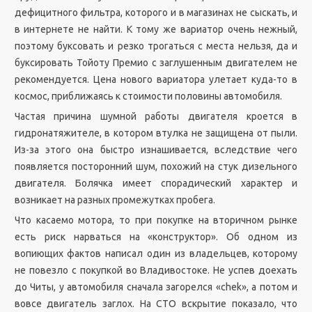
дефицитного фильтра, которого и в магазинах не сыскать, и
в интернете не найти. К тому же вариатор очень нежный,
поэтому буксовать и резко трогаться с места нельзя, да и
буксировать Тойоту Премио с заглушенным двигателем не
рекомендуется. Цена нового вариатора улетает куда-то в
космос, приближаясь к стоимости половины автомобиля.
Частая причина шумной работы двигателя кроется в
гидронатяжителе, в котором втулка не защищена от пыли.
Из-за этого она быстро изнашивается, вследствие чего
появляется посторонний шум, похожий на стук дизельного
двигателя. Болячка имеет спорадический характер и
возникает на разных промежутках пробега.
Что касаемо мотора, то при покупке на вторичном рынке
есть риск нарваться на «конструктор». Об одном из
вопиющих фактов написал один из владельцев, которому
не повезло с покупкой во Владивостоке. Не успев доехать
до Читы, у автомобиля сначала загорелся «chek», а потом и
вовсе двигатель заглох. На СТО вскрытие показало, что